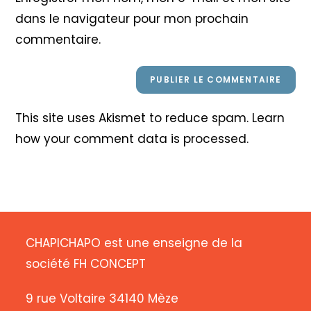
site
dans le navigateur pour mon prochain
(facultatif)
commentaire.
This site uses Akismet to reduce spam.
Learn
how your comment data is processed
.
CHAPICHAPO est une enseigne de la
société FH CONCEPT
9 rue Voltaire 34140 Mèze