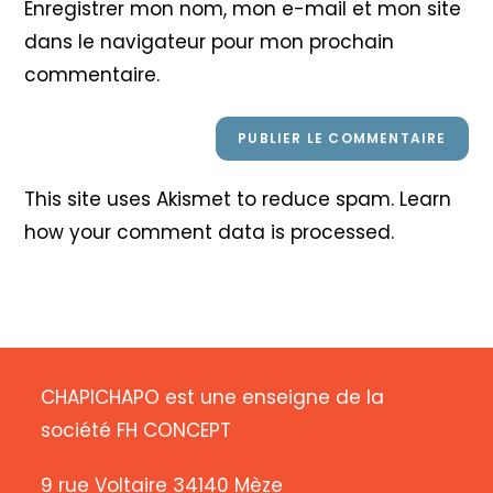
Enregistrer mon nom, mon e-mail et mon site
site
dans le navigateur pour mon prochain
(facultatif)
commentaire.
This site uses Akismet to reduce spam.
Learn
how your comment data is processed
.
CHAPICHAPO est une enseigne de la
société FH CONCEPT
9 rue Voltaire 34140 Mèze