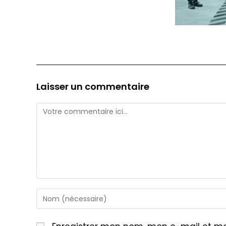
Laisser un commentaire
Comment
Enter
your
name