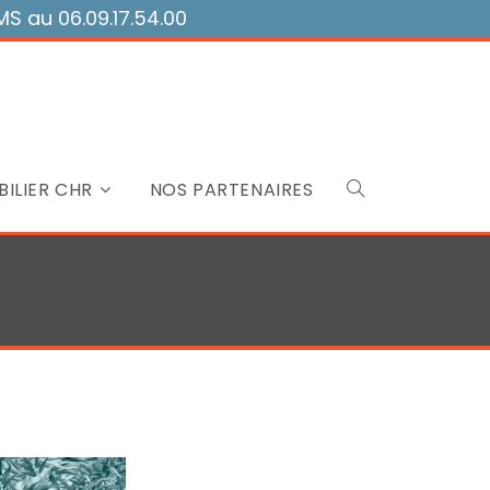
 au 06.09.17.54.00
ILIER CHR
NOS PARTENAIRES
Toggle
website
search