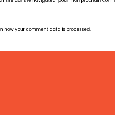
n site dans le navigateur pour mon prochain comm
address
vo
to
si
comment
(f
rn how your comment data is processed
.