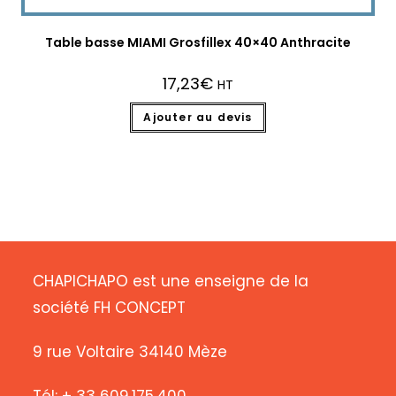
Table basse MIAMI Grosfillex 40×40 Anthracite
17,23
€
HT
Ajouter au devis
CHAPICHAPO est une enseigne de la
société FH CONCEPT
9 rue Voltaire 34140 Mèze
Tél: + 33 609.175.400