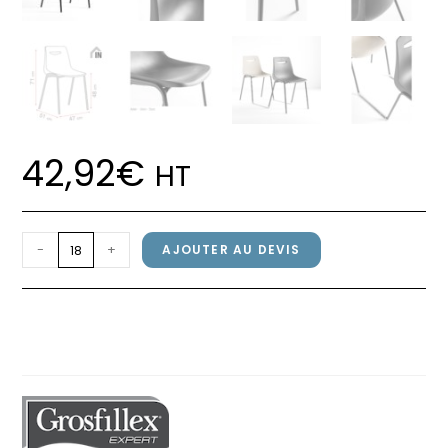
42,92
€
HT
quantité
-
+
AJOUTER AU DEVIS
de
Chaise
Chaise CAMPUS M2 Grosfillex
CAMPUS
Empilable / Noir
M2
Grosfillex
Empilable
/
Noir