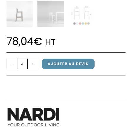
78,04
€
HT
quantité
-
+
AJOUTER AU DEVIS
de
Chaise
Chaise haute NET STOOL
haute
Senape
NET
STOOL
Senape