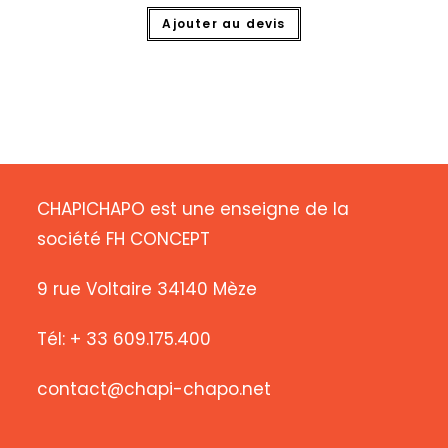
Ajouter au devis
CHAPICHAPO est une enseigne de la
société FH CONCEPT
9 rue Voltaire 34140 Mèze
Tél: + 33 609.175.400
contact@chapi-chapo.net