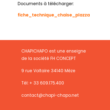
Documents à télécharger:
fiche_technique_chaise_plazza
CHAPICHAPO est une enseigne
de la société FH CONCEPT
9 rue Voltaire 34140 Mèze
Tél: + 33 609.175.400
contact@chapi-chapo.net