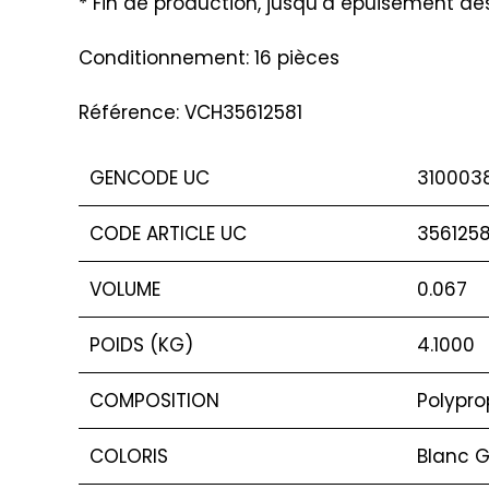
* Fin de production, jusqu’à épuisement de
Conditionnement: 16 pièces
Référence: VCH35612581
GENCODE UC
310003
CODE ARTICLE UC
3561258
VOLUME
0.067
POIDS (KG)
4.1000
COMPOSITION
Polypro
COLORIS
Blanc G