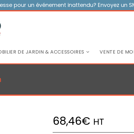
sse pour un événement inattendu? Envoyez un SMS
BILIER DE JARDIN & ACCESSOIRES
VENTE DE MOB
n
68,46
€
HT