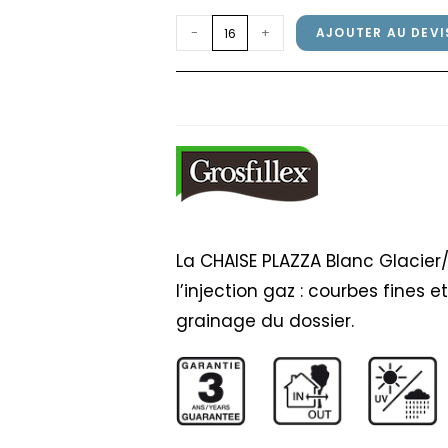
quantité
-
+
AJOUTER AU DEVI
de
CHAISE
CHAISE PLAZZA Blanc 
PLAZZA
Blanc
Glacier/Lin
La CHAISE PLAZZA Blanc Glacier
l’injection gaz : courbes fines 
grainage du dossier.