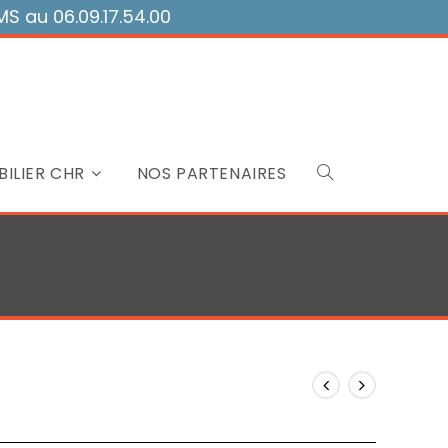
 au 06.09.17.54.00
ILIER CHR
NOS PARTENAIRES
Toggle
website
search