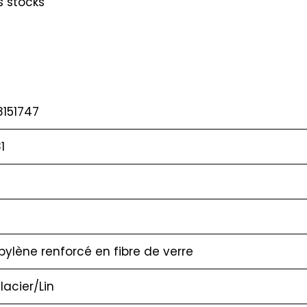
s stocks
8151747
1
pylène renforcé en fibre de verre
lacier/Lin