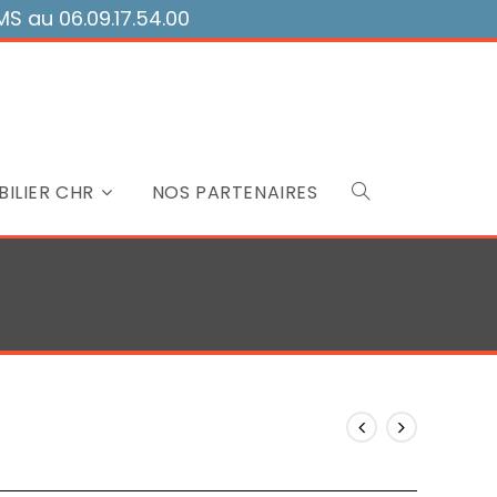
 au 06.09.17.54.00
ILIER CHR
NOS PARTENAIRES
Toggle
website
search