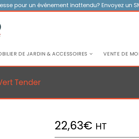
sse pour un événement inattendu? Envoyez un SMS
BILIER DE JARDIN & ACCESSOIRES
VENTE DE MOB
 Vert Tender
22,63
€
HT