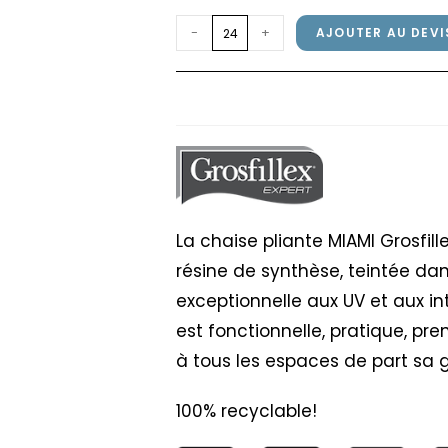
quantité
-
+
AJOUTER AU DEVI
de
Chaise
Chaise pliante MIAMI 
pliante
MIAMI
Grosfillex
Vert
Tender
La chaise pliante MIAMI Grosfi
résine de synthèse, teintée dan
exceptionnelle aux UV et aux in
est fonctionnelle, pratique, pr
à tous les espaces de part sa
100% recyclable!