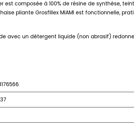
der est composée à 100% de résine de synthèse, tein
aise pliante Grosfillex MIAMI est fonctionnelle, prat
 avec un détergent liquide (non abrasif) redonne to
8176566
37