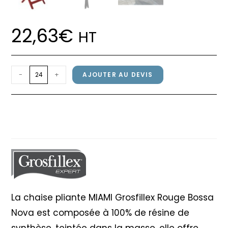
22,63
€
HT
quantité
-
+
AJOUTER AU DEVIS
de
Chaise
Chaise pliante MIAMI Grosfillex
pliante
Rouge Bossa Nova
MIAMI
Grosfillex
Rouge
Bossa
Nova
La chaise pliante MIAMI Grosfillex Rouge Bossa
Nova est composée à 100% de résine de
synthèse, teintée dans la masse, elle offre