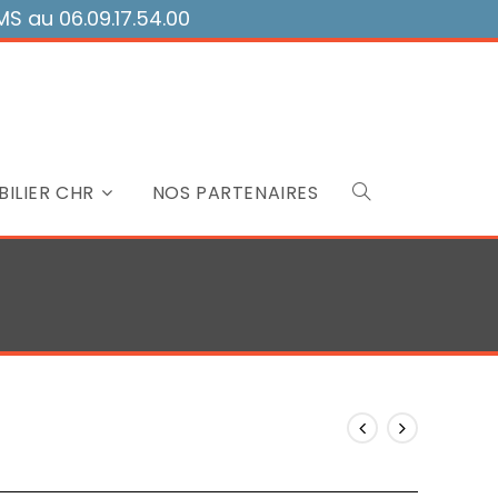
 au 06.09.17.54.00
ILIER CHR
NOS PARTENAIRES
Toggle
website
search