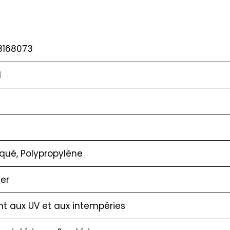
8168073
1
aqué, Polypropylène
her
nt aux UV et aux intempéries