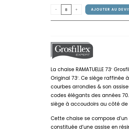
quantité
-
+
AJOUTER AU DEVI
de
Chaise
Chaise RAMATUELLE 73
RAMATUELLE
73'
Grosfillex
Bleu
Ether
La chaise RAMATUELLE 73′ Grosfi
Original 73′. Ce siège raffinée
courbes arrondies & son assise
codes élégants des années 70. 
siège à accoudoirs au côté de 
Cette chaise se compose d’un do
constituée d’une assise en rési