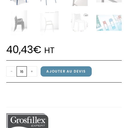
40,43
€
HT
quantité
-
+
AJOUTER AU DEVIS
de
Chaise
Chaise SUNDAY Grosfillex Bleu
SUNDAY
Denim
Grosfillex
Bleu
Denim