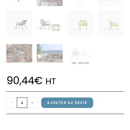
90,44
€
HT
quantité
-
+
AJOUTER AU DEVIS
de
Fauteuil
Fauteuil DOGA RELAX Nardi
DOGA
Cappuccino
RELAX