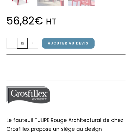
56,82
€
HT
quantité
-
+
AJOUTER AU DEVIS
de
Fauteuil
Fauteuil TULIPE Grosfillex
TULIPE
Rouge Architectural
Grosfillex
Rouge
Architectural
Le fauteuil TULIPE Rouge Architectural de chez
Grosfillex propose un siège au design