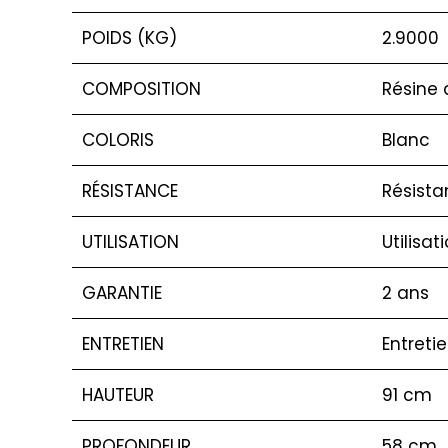
POIDS (KG)
2.9000
COMPOSITION
Résine 
COLORIS
Blanc
RÉSISTANCE
Résista
UTILISATION
Utilisat
GARANTIE
2 ans
ENTRETIEN
Entreti
HAUTEUR
91 cm
PROFONDEUR
58 cm