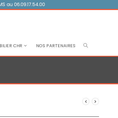
 au 06.09.17.54.00
ILIER CHR
NOS PARTENAIRES
Toggle
website
search