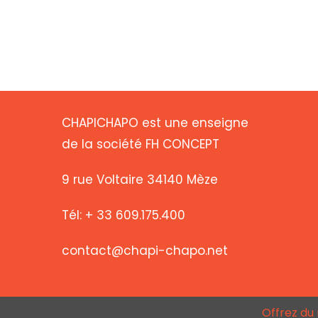
CHAPICHAPO est une enseigne
de la société FH CONCEPT
9 rue Voltaire 34140 Mèze
Tél: + 33 609.175.400
contact@chapi-chapo.net
Offrez du