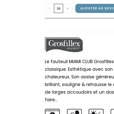
quantité
-
+
AJOUTER AU DEVI
de
Fauteuil
Fauteuil MIAMI CLUB 
MIAMI
CLUB
Grosfillex
Blanc
Le fauteuil MIAMI CLUB Grosfill
classique. Esthétique avec son 
chaleureux. Son assise génére
brillant, souligne & rehausse le
de larges accoudoirs et un dos
faire…