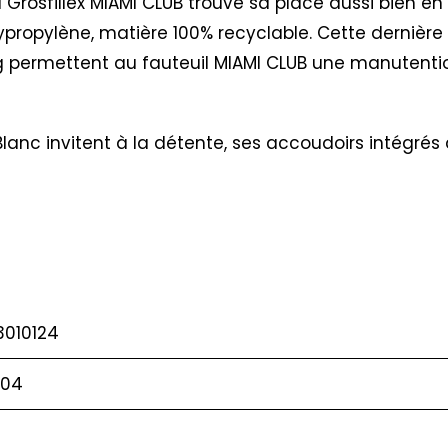
 Grosfillex MIAMI CLUB trouve sa place aussi bien en e
ropylène, matière 100% recyclable. Cette dernière r
 permettent au fauteuil MIAMI CLUB une manutention 
 Blanc invitent à la détente, ses accoudoirs intégrés
3010124
004