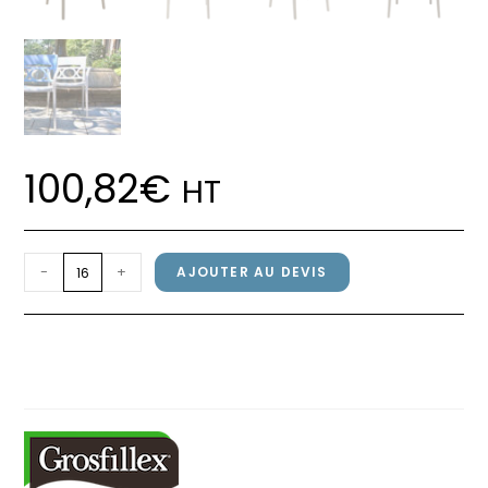
100,82
€
HT
quantité
-
+
AJOUTER AU DEVIS
de
Fauteuil
Fauteuil MOON Grosfillex Bleu
MOON
Orage / Lin
Grosfillex
Bleu
Orage
/
Lin