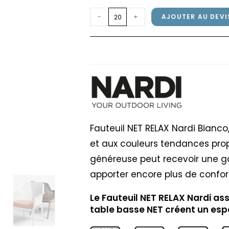
quantité
-
+
AJOUTER AU DEVI
de
Fauteuil
Fauteuil NET RELAX N
NET
RELAX
Nardi
Bianco
Fauteuil NET RELAX Nardi Bianc
et aux couleurs tendances pro
généreuse peut recevoir une 
apporter encore plus de confor
Le Fauteuil NET RELAX Nardi as
table basse NET créent un esp