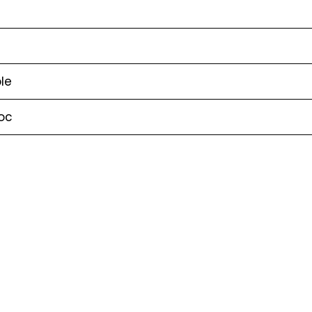
le
oc