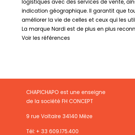
logistiques avec des services de vente, ain
indication géographique. Il garantit que to
améliorer la vie de celles et ceux qui les util
La marque Nardi est de plus en plus recon
Voir les références
CHAPICHAPO est une enseigne
de la société FH CONCEPT
9 rue Voltaire 34140 Mèze
Tél: + 33 609.175.400