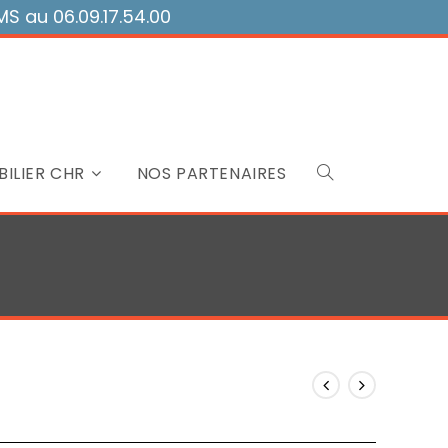
 au 06.09.17.54.00
ILIER CHR
NOS PARTENAIRES
Toggle
website
search