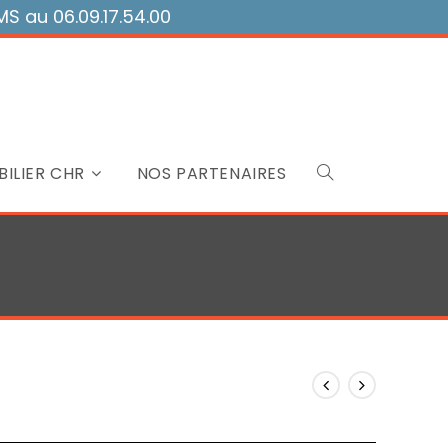
 au 06.09.17.54.00
ILIER CHR
NOS PARTENAIRES
Toggle
website
search