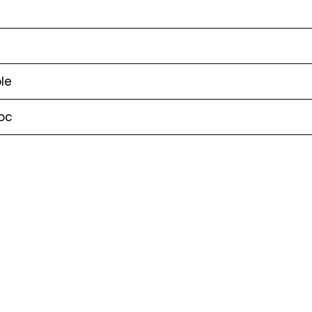
le
oc