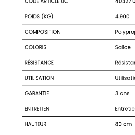
CODE ARTICLE UC
40327.
POIDS (KG)
4.900
COMPOSITION
Polypro
COLORIS
Salice
RÉSISTANCE
Résista
UTILISATION
Utilisat
GARANTIE
3 ans
ENTRETIEN
Entreti
HAUTEUR
80 cm