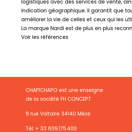
logistiques avec des services de vente, ain
indication géographique. Il garantit que to
améliorer la vie de celles et ceux qui les util
La marque Nardi est de plus en plus recon
Voir les références
CHAPICHAPO est une enseigne
de la société FH CONCEPT
9 rue Voltaire 34140 Mèze
Tél: + 33 609.175.400