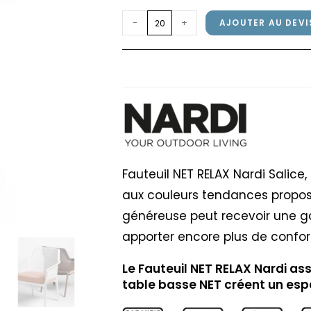
quantité
-
+
AJOUTER AU DEVI
de
Fauteuil
Fauteuil NET RELAX N
NET
RELAX
Nardi
Salice
Fauteuil NET RELAX Nardi Salice
aux couleurs tendances propos
généreuse peut recevoir une 
apporter encore plus de confor
Le Fauteuil NET RELAX Nardi as
table basse NET créent un esp