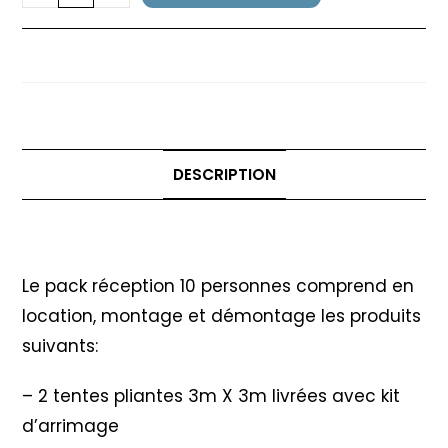
de
Pack
Pack réception 10 personnes
réception
10
personnes
DESCRIPTION
Description
Le pack réception 10 personnes comprend en
location, montage et démontage les produits
suivants:
– 2 tentes pliantes 3m X 3m livrées avec kit
d’arrimage