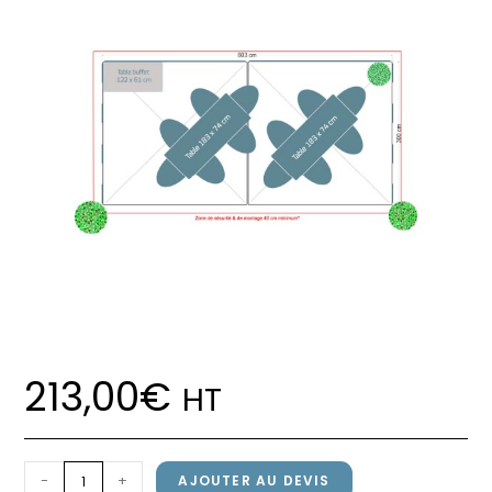
213,00
€
HT
quantité
-
+
AJOUTER AU DEVIS