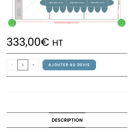
333,00
€
HT
quantité
-
+
AJOUTER AU DEVIS
de
Pack
Pack réception 20 personnes
réception
20
personnes
DESCRIPTION