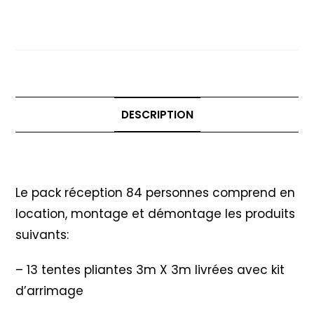
Pack réception 84 personnes –
réception
Option Parquet Danse
84
personnes
-
Option
Parquet
DESCRIPTION
Danse
Description
Le pack réception 84 personnes comprend en
location, montage et démontage les produits
suivants:
– 13 tentes pliantes 3m X 3m livrées avec kit
d’arrimage