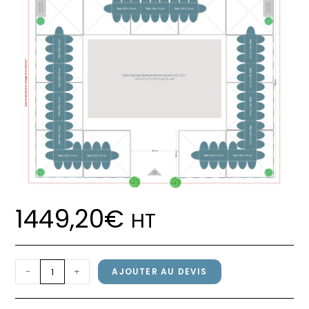
1449,20
€
HT
quantité
-
+
AJOUTER AU DEVIS
de
Pack