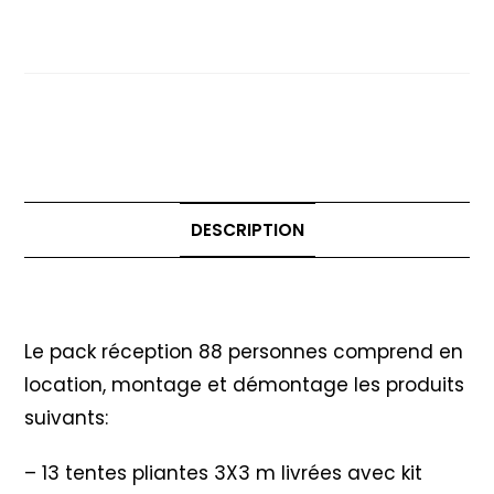
réception
Option Parquet Danse
88
personnes
-
Option
Parquet
Danse
DESCRIPTION
Description
Le pack réception 88 personnes comprend en
location, montage et démontage les produits
suivants:
– 13 tentes pliantes 3X3 m livrées avec kit