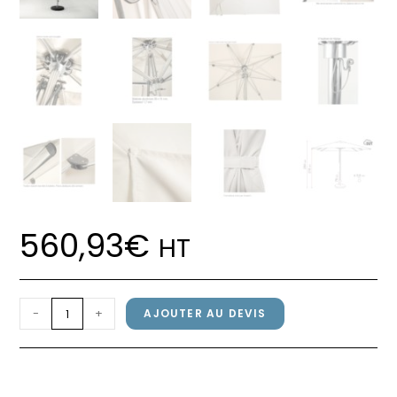
560,93
€
HT
quantité
-
+
AJOUTER AU DEVIS
de
Parasol
Parasol GREENWICH Grosfillex
GREENWICH
250x250cm Blanc
Grosfillex