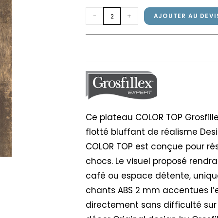
quantité
-
+
AJOUTER AU DEVI
de
Plateau
Plateau COLOR TOP G
COLOR
TOP
Grosfillex
80x80cm
Bois
Oxydé
Ce plateau COLOR TOP Grosfille
flotté bluffant de réalisme De
COLOR TOP est conçue pour résis
chocs. Le visuel proposé rendra
café ou espace détente, uniqu
chants ABS 2 mm accentues l’ef
directement sans difficulté sur 