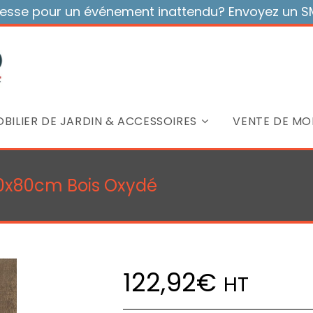
sse pour un événement inattendu? Envoyez un SMS
BILIER DE JARDIN & ACCESSOIRES
VENTE DE MOB
80x80cm Bois Oxydé
122,92
€
HT