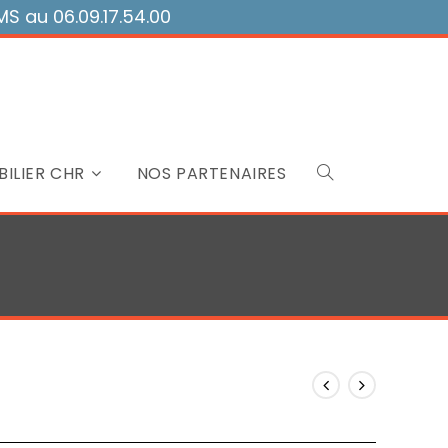
 au 06.09.17.54.00
ILIER CHR
NOS PARTENAIRES
Toggle
website
search