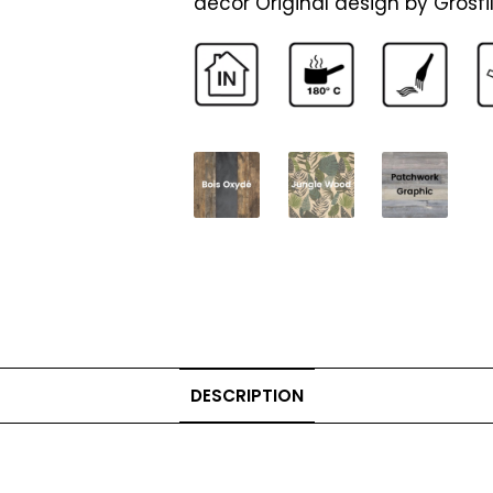
décor Original design by Grosfil
DESCRIPTION