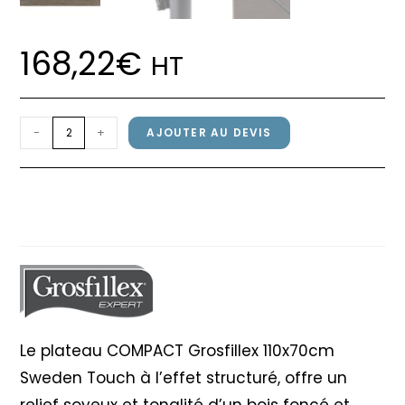
168,22
€
HT
quantité
-
+
AJOUTER AU DEVIS
de
Plateau
Plateau COMPACT Grosfillex
COMPACT
110x70cm Sweden Touch
Grosfillex
110x70cm
Sweden
Touch
Le plateau COMPACT Grosfillex 110x70cm
Sweden Touch à l’effet structuré, offre un
relief soyeux et tonalité d’un bois foncé et