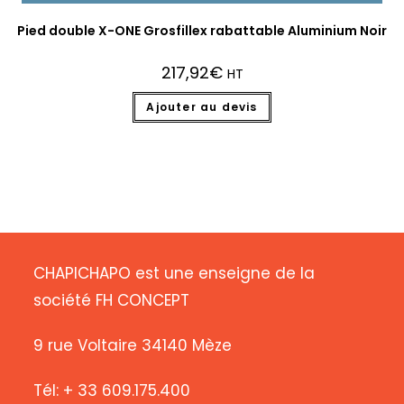
Pied double X-ONE Grosfillex rabattable Aluminium Noir
217,92
€
HT
Ajouter au devis
CHAPICHAPO est une enseigne de la
société FH CONCEPT
9 rue Voltaire 34140 Mèze
Tél: + 33 609.175.400