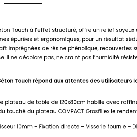
n Touch à l’effet structuré, offre un relief soyeux
gnes épurées et ergonomiques, pour un résultat sédu
aft imprégnées de résine phénolique, recouvertes su
e. Il ne décolore pas, ne craint pas l’humidité résist
ton Touch répond aux attentes des utilisateurs les
e plateau de table de 120x80cm habille avec raffinem
u touché du plateau COMPACT Grosfillex le rendent i
aisseur 10mm – Fixation directe – Visserie fournie –