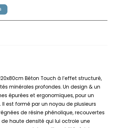
S
sfillex 120x80cm Béton
120x80cm Béton Touch à l’effet structuré,
lités minérales profondes. Un design & un
gnes épurées et ergonomiques, pour un
 Il est formé par un noyau de plusieurs
prégnées de résine phénolique, recouvertes
é de haute densité qui lui octroie une