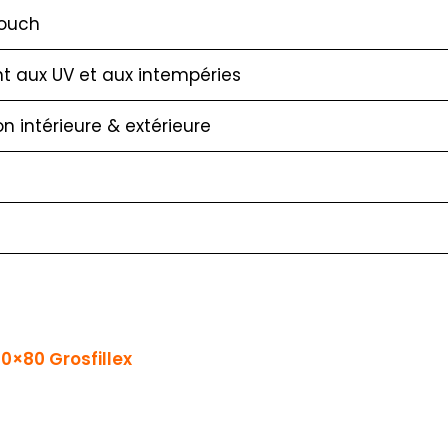
Touch
nt aux UV et aux intempéries
ion intérieure & extérieure
0×80 Grosfillex