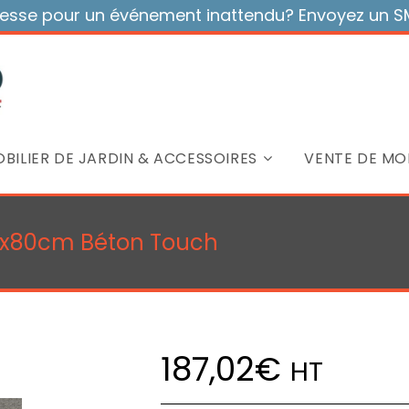
sse pour un événement inattendu? Envoyez un SMS
BILIER DE JARDIN & ACCESSOIRES
VENTE DE MOB
20x80cm Béton Touch
187,02
€
HT