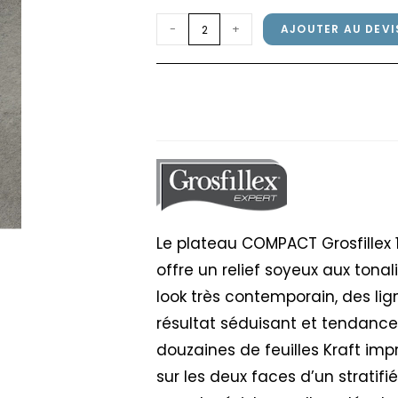
quantité
-
+
AJOUTER AU DEVI
de
Plateau
Plateau COMPACT Gro
COMPACT
Touch
Grosfillex
120x80cm
Béton
Touch
Le plateau COMPACT Grosfillex 
offre un relief soyeux aux tona
look très contemporain, des li
résultat séduisant et tendance.
douzaines de feuilles Kraft im
sur les deux faces d’un stratifi