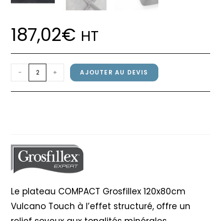
187,02
€
HT
quantité
-
+
AJOUTER AU DEVIS
de
Plateau
Plateau COMPACT Grosfillex
COMPACT
120x80cm Vulcano Touch
Grosfillex
120x80cm
Vulcano
Touch
Le plateau COMPACT Grosfillex 120x80cm
Vulcano Touch à l’effet structuré, offre un
relief soyeux aux tonalités minérales