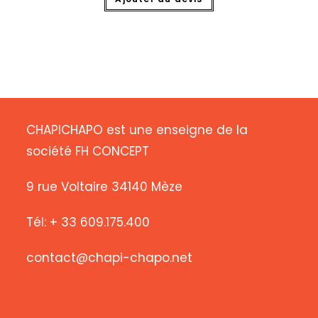
CHAPICHAPO est une enseigne de la
société FH CONCEPT
9 rue Voltaire 34140 Mèze
Tél: + 33 609.175.400
contact@chapi-chapo.net