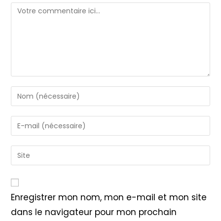
Comment
Enter
your
name
Enter
or
your
username
email
Saisir
to
address
l’URL
comment
to
de
comment
votre
Enregistrer mon nom, mon e-mail et mon site
site
dans le navigateur pour mon prochain
(facultatif)