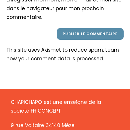
site
dans le navigateur pour mon prochain
(facultatif)
commentaire.
This site uses Akismet to reduce spam.
Learn
how your comment data is processed
.
CHAPICHAPO est une enseigne de la
société FH CONCEPT
9 rue Voltaire 34140 Mèze