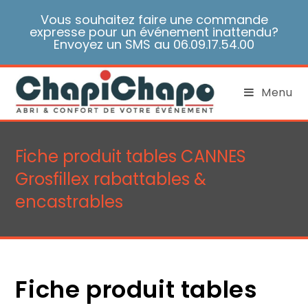
Skip
Vous souhaitez faire une commande
to
expresse pour un événement inattendu?
content
Envoyez un SMS au 06.09.17.54.00
Menu
Fiche produit tables CANNES
Grosfillex rabattables &
encastrables
Fiche produit tables