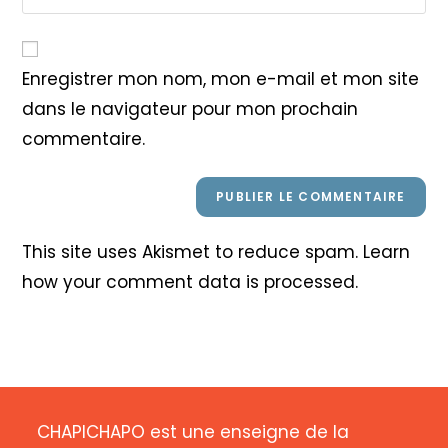
address
l’URL
comment
to
de
comment
votre
Enregistrer mon nom, mon e-mail et mon site
site
dans le navigateur pour mon prochain
(facultatif)
commentaire.
This site uses Akismet to reduce spam.
Learn
how your comment data is processed
.
CHAPICHAPO est une enseigne de la