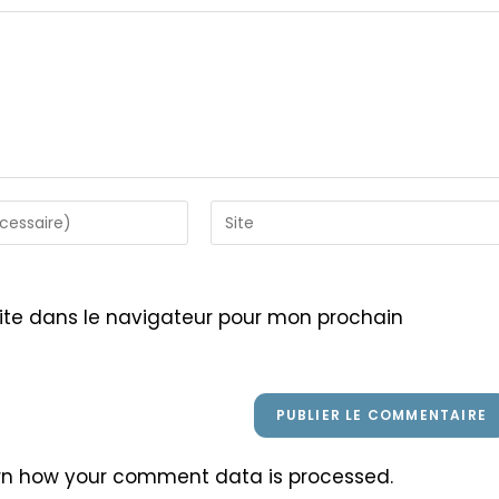
Saisir
l’URL
de
votre
ite dans le navigateur pour mon prochain
site
(facultatif)
rn how your comment data is processed
.