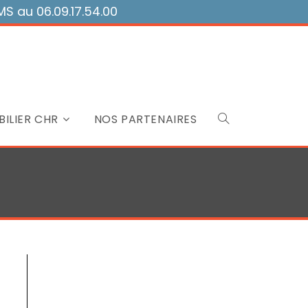
 au 06.09.17.54.00
ILIER CHR
NOS PARTENAIRES
Toggle
website
search