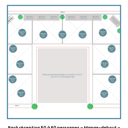
Pack réception 50 à 60 personnes – Mange-debout –