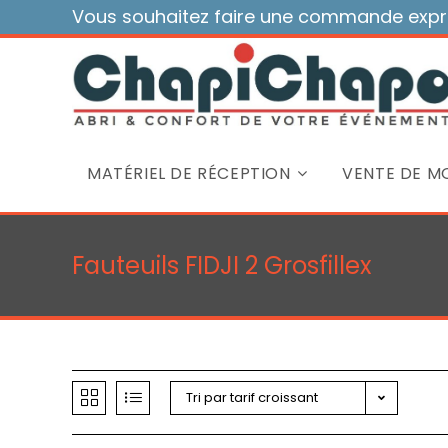
Skip
Vous souhaitez faire une commande expre
to
content
MATÉRIEL DE RÉCEPTION
VENTE DE MO
Fauteuils FIDJI 2 Grosfillex
Tri par tarif croissant