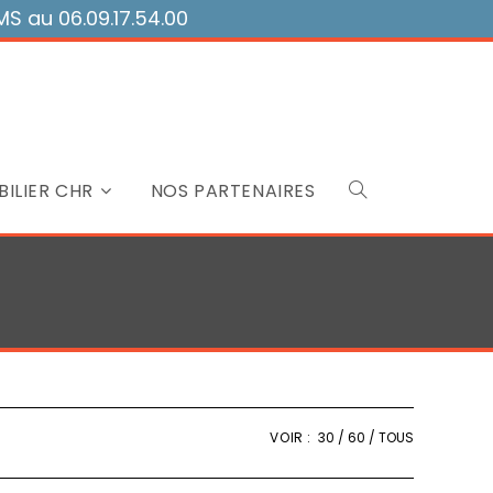
 au 06.09.17.54.00
ILIER CHR
NOS PARTENAIRES
Toggle
website
search
VOIR :
30
60
TOUS