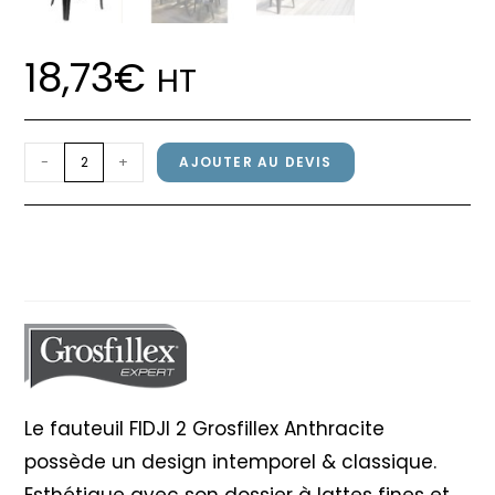
18,73
€
HT
quantité
-
+
AJOUTER AU DEVIS
de
Fauteuil
Fauteuil FIDJI 2 Grosfillex
FIDJI
Anthracite
2
Grosfillex
Anthracite
Le fauteuil FIDJI 2 Grosfillex Anthracite
possède un design intemporel & classique.
Esthétique avec son dossier à lattes fines et