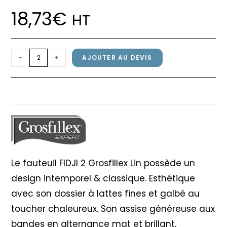
18,73
€
HT
quantité
-
+
AJOUTER AU DEVIS
de
Fauteuil
Fauteuil FIDJI 2 Grosfillex Lin
FIDJI
2
Grosfillex
Lin
Le fauteuil FIDJI 2 Grosfillex Lin possède un
design intemporel & classique. Esthétique
avec son dossier à lattes fines et galbé au
toucher chaleureux. Son assise généreuse aux
bandes en alternance mat et brillant,