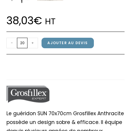
38,03
€
HT
quantité
-
+
AJOUTER AU DEVIS
de
Guéridon
Guéridon SUN 70x70cm
SUN
Grosfillex Anthracite
70x70cm
Grosfillex
Anthracite
Le guéridon SUN 70x70cm Grosfillex Anthracite
possède un design sobre & efficace. Il équipe
depuis plusieurs années de nombreux