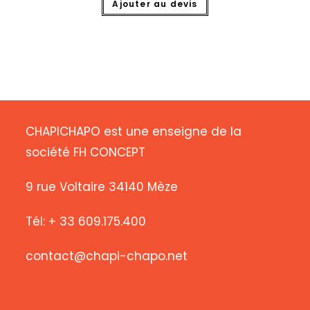
Ajouter au devis
CHAPICHAPO est une enseigne de la
société FH CONCEPT
9 rue Voltaire 34140 Mèze
Tél: + 33 609.175.400
contact@chapi-chapo.net