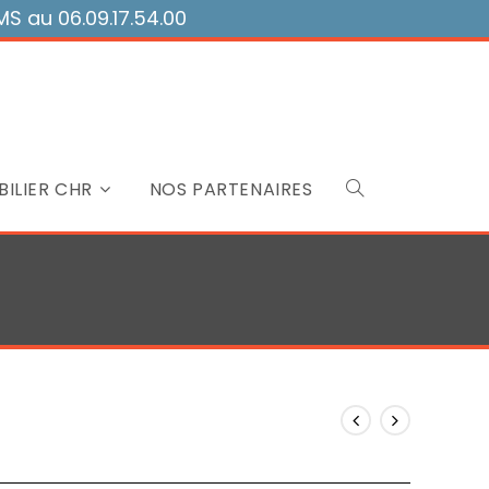
 au 06.09.17.54.00
ILIER CHR
NOS PARTENAIRES
Toggle
website
search