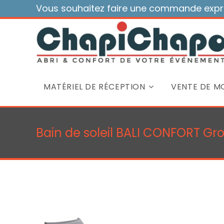
Skip
Vous souhaitez faire une commande expre
to
content
MATÉRIEL DE RÉCEPTION
VENTE DE MO
Bain de soleil BALI CONFORT Gros