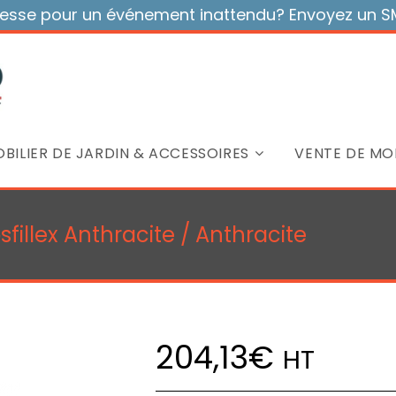
sse pour un événement inattendu? Envoyez un SMS
BILIER DE JARDIN & ACCESSOIRES
VENTE DE MOB
fillex Anthracite / Anthracite
204,13
€
HT