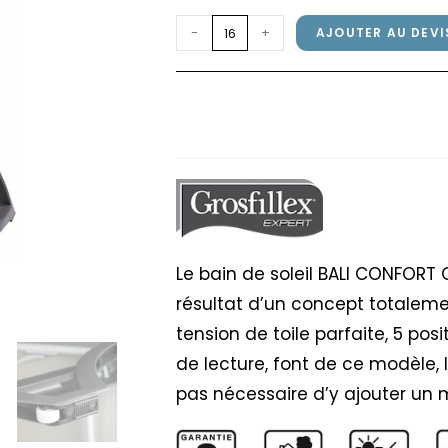
quantité
-
+
AJOUTER AU DEVI
de
Bain
Bain de soleil BALI C
de
Anthracite
soleil
BALI
CONFORT
Grosfillex
Anthracite
/
Le bain de soleil BALI CONFORT Gr
Anthracite
résultat d’un concept totaleme
tension de toile parfaite, 5 po
de lecture, font de ce modèle, 
pas nécessaire d’y ajouter un 