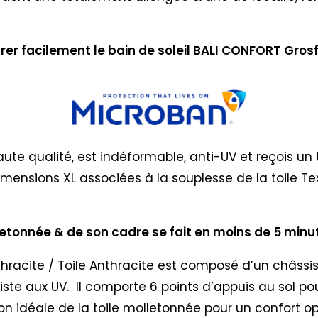
er facilement le bain de soleil BALI CONFORT Grosfi
aute qualité, est indéformable, anti-UV et reçois u
imensions XL associées à la souplesse de la toile Tex
letonnée & de son cadre se fait en moins de 5 minute
nthracite / Toile Anthracite est composé d’un châssi
ésiste aux UV. Il comporte 6 points d’appuis au sol p
n idéale de la toile molletonnée pour un confort op