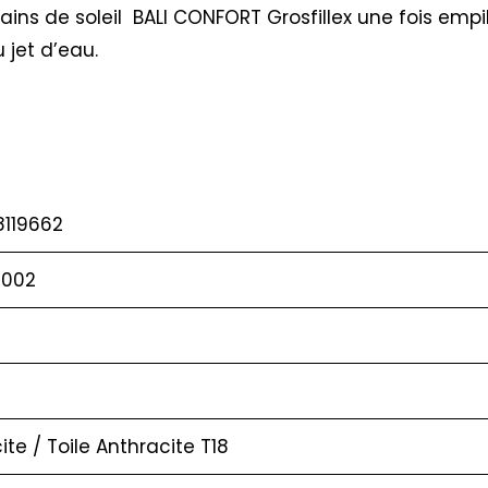
 bains de soleil BALI CONFORT Grosfillex une fois e
 jet d’eau.
8119662
 002
ite / Toile Anthracite T18