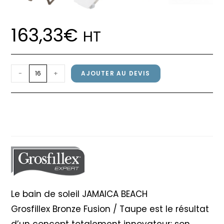
163,33
€
HT
quantité
-
+
AJOUTER AU DEVIS
de
Bain
Bain de soleil JAMAICA BEACH
de
Grosfillex Bronze / Taupe
soleil
JAMAICA
BEACH
Grosfillex
Bronze
/
Le bain de soleil JAMAICA BEACH
Taupe
Grosfillex Bronze Fusion / Taupe est le résultat
d’un concept totalement innovateur: son