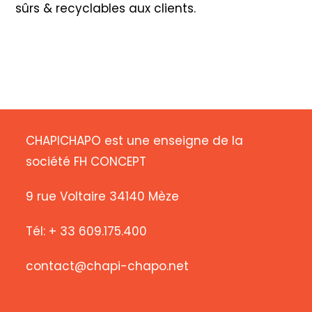
sûrs & recyclables aux clients.
CHAPICHAPO est une enseigne de la
société FH CONCEPT
9 rue Voltaire 34140 Mèze
Tél: + 33 609.175.400
contact@chapi-chapo.net