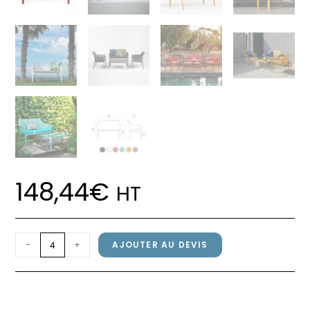
148,44
€
HT
quantité
-
+
AJOUTER AU DEVIS
de
Banquette
Banquette NET BRENCH Nardi
NET
Corallo
BRENCH