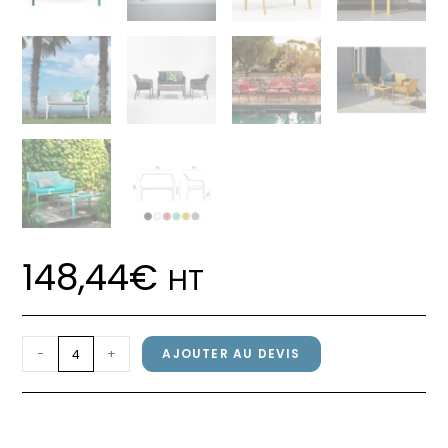
148,44
€
HT
quantité
-
+
AJOUTER AU DEVIS
de
Banquette
Banquette NET BRENCH Nardi
NET
Salice
BRENCH