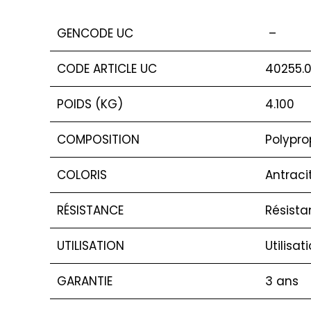
GENCODE UC
–
CODE ARTICLE UC
40255.0
POIDS (KG)
4.100
COMPOSITION
Polypro
COLORIS
Antraci
RÉSISTANCE
Résista
UTILISATION
Utilisat
GARANTIE
3 ans