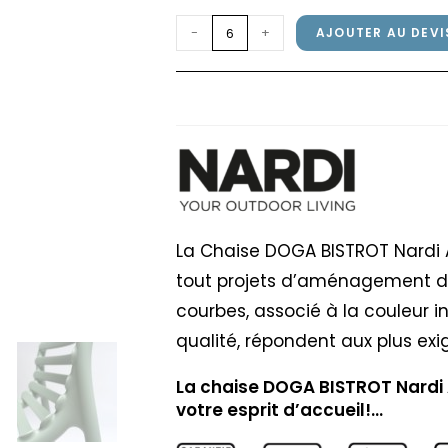
quantité
-
+
AJOUTER AU DEVI
de
Chaise
Chaise DOGA BISTROT
DOGA
BISTROT
Nardi
Antracite
La Chaise DOGA BISTROT Nardi A
tout projets d’aménagement de
courbes, associé à la couleur i
qualité, répondent aux plus exi
La chaise DOGA BISTROT Nardi A
votre esprit d’accueil!…