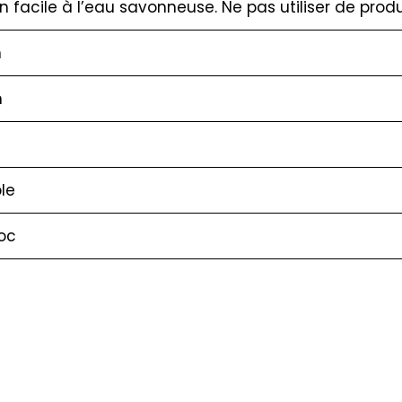
en facile à l’eau savonneuse. Ne pas utiliser de produ
m
m
le
oc