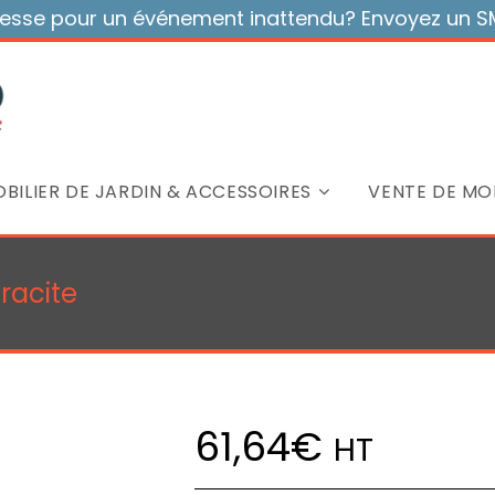
sse pour un événement inattendu? Envoyez un SMS
BILIER DE JARDIN & ACCESSOIRES
VENTE DE MOB
racite
61,64
€
HT