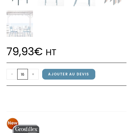
79,93
€
HT
quantité
-
+
AJOUTER AU DEVIS
de
Fauteuil
Fauteuil CANNES Grosfillex Bleu
CANNES
Minéral
Grosfillex
Bleu
Minéral