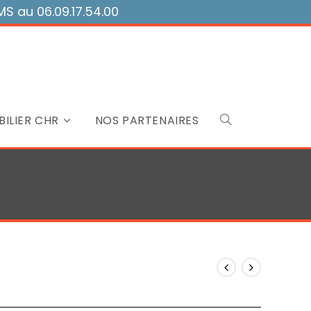
 au 06.09.17.54.00
ILIER CHR
NOS PARTENAIRES
Toggle
website
search