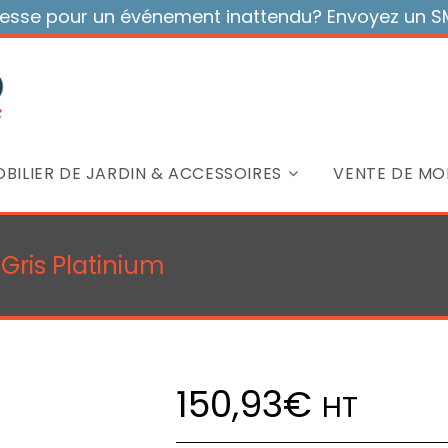
sse pour un événement inattendu? Envoyez un SMS
BILIER DE JARDIN & ACCESSOIRES
VENTE DE MOB
 Gris Platinium
150,93
€
HT