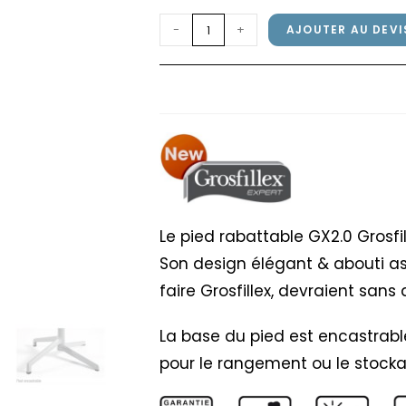
quantité
-
+
AJOUTER AU DEVI
de
Pied
Pied rabattable GX2.0
rabattable
GX2.0
Grosfillex
Gris
Platinium
Le pied rabattable GX2.0 Grosfi
Son design élégant & abouti as
faire Grosfillex, devraient san
La base du pied est encastrab
pour le rangement ou le stocka