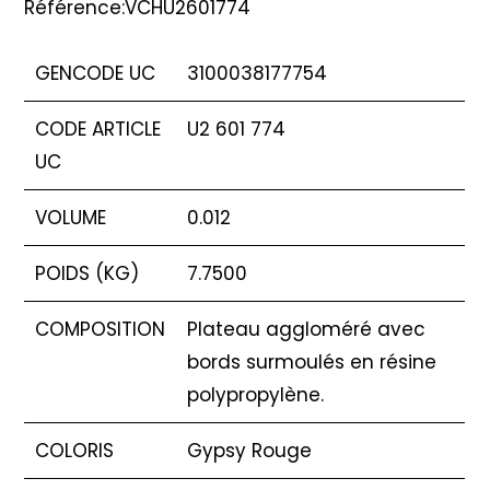
Référence:VCHU2601774
GENCODE UC
3100038177754
CODE ARTICLE
U2 601 774
UC
VOLUME
0.012
POIDS (KG)
7.7500
COMPOSITION
Plateau aggloméré avec
bords surmoulés en résine
polypropylène.
COLORIS
Gypsy Rouge