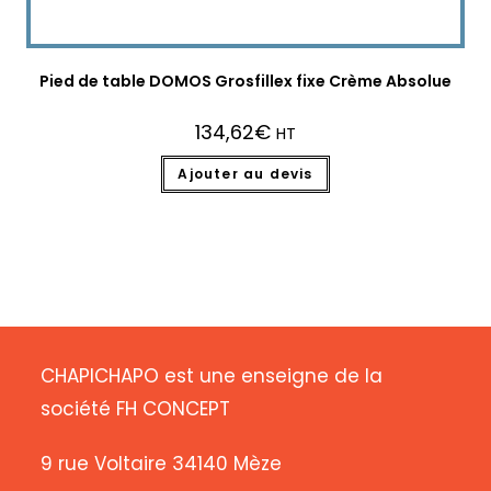
Pied de table DOMOS Grosfillex fixe Crème Absolue
134,62
€
HT
Ajouter au devis
CHAPICHAPO est une enseigne de la
société FH CONCEPT
9 rue Voltaire 34140 Mèze