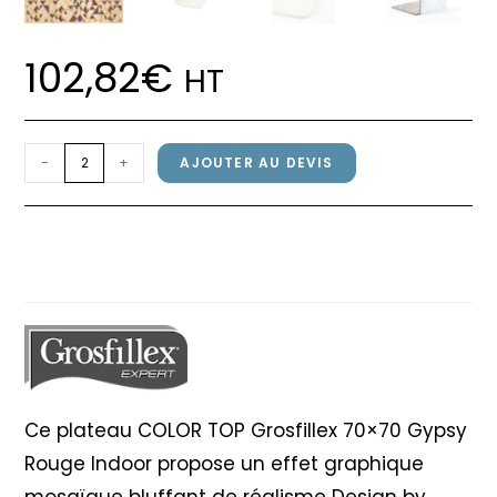
102,82
€
HT
quantité
-
+
AJOUTER AU DEVIS
de
Plateau
Plateau COLOR TOP Grosfillex
COLOR
70x70cm Gypsy Rouge
TOP
Grosfillex
70x70cm
Gypsy
Rouge
Ce plateau COLOR TOP Grosfillex 70×70 Gypsy
Rouge Indoor propose un effet graphique
mosaïque bluffant de réalisme Design by