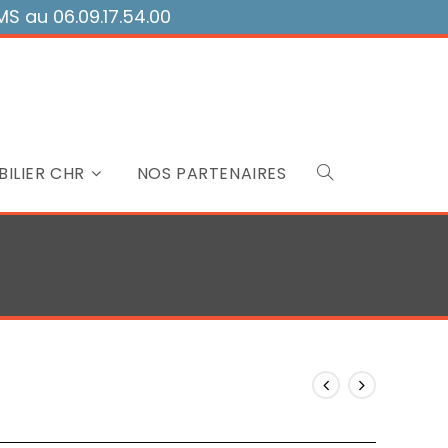
 au 06.09.17.54.00
ILIER CHR
NOS PARTENAIRES
Toggle
website
search