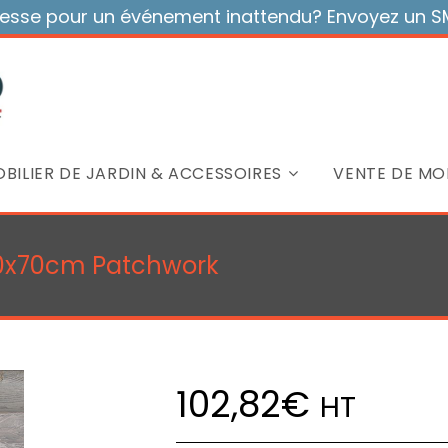
sse pour un événement inattendu? Envoyez un SMS
BILIER DE JARDIN & ACCESSOIRES
VENTE DE MOB
70x70cm Patchwork
102,82
€
HT