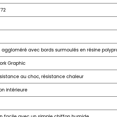
772
 aggloméré avec bords surmoulés en résine polypr
ork Graphic
ésistance au choc, résistance chaleur
ion intérieure
en facile avec un simple chiffon humide.