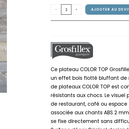
quantité
-
+
AJOUTER AU DEVI
de
Plateau
Plateau COLOR TOP G
COLOR
TOP
Grosfillex
70x70cm
Patchwork
Ce plateau COLOR TOP Grosfill
un effet bois flotté bluffant d
de plateaux COLOR TOP est conç
résistants aux chocs. Le visuel
de restaurant, café ou espace
associée aux chants ABS 2 mm 
se fixe directement sans difficu