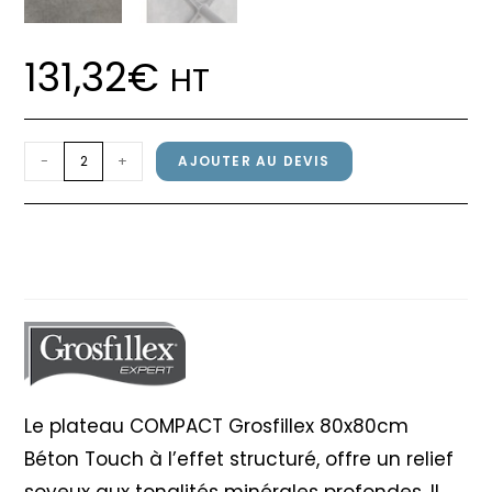
131,32
€
HT
quantité
-
+
AJOUTER AU DEVIS
de
Plateau
Plateau COMPACT Grosfillex
COMPACT
80x80cm Béton Touch
Grosfillex
80x80cm
Béton
Touch
Le plateau COMPACT Grosfillex 80x80cm
Béton Touch à l’effet structuré, offre un relief
soyeux aux tonalités minérales profondes. Il