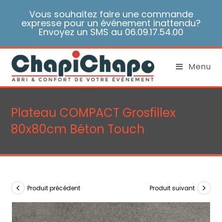
Skip
Vous souhaitez faire une commande
to
expresse pour un événement inattendu?
content
Envoyez un SMS au 06.09.17.54.00
Menu
Plateau COMPACT Grosfillex
80x80cm Béton Touch
Produit précédent
Produit suivant