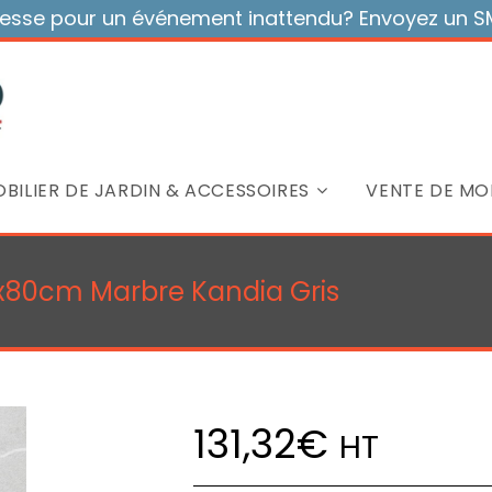
sse pour un événement inattendu? Envoyez un SMS
BILIER DE JARDIN & ACCESSOIRES
VENTE DE MOB
x80cm Marbre Kandia Gris
131,32
€
HT