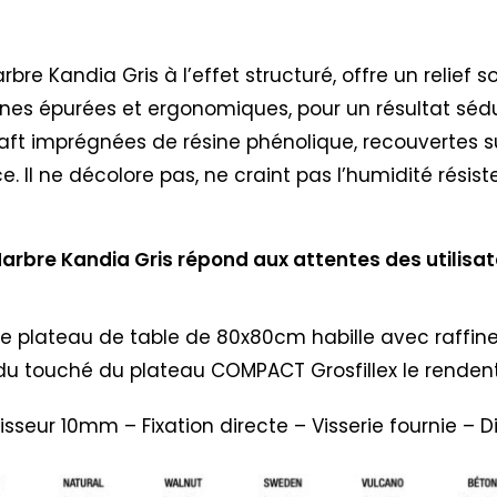
e Kandia Gris à l’effet structuré, offre un relief 
gnes épurées et ergonomiques, pour un résultat sédu
aft imprégnées de résine phénolique, recouvertes su
e. Il ne décolore pas, ne craint pas l’humidité résist
bre Kandia Gris répond aux attentes des utilisate
e plateau de table de 80x80cm habille avec raffineme
u touché du plateau COMPACT Grosfillex le rendent i
aisseur 10mm – Fixation directe – Visserie fournie –