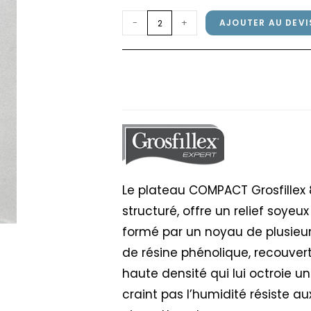
quantité
-
+
AJOUTER AU DEVI
de
Plateau
Plateau COMPACT Gro
COMPACT
Kandia Gris
Grosfillex
80x80cm
Marbre
Kandia
Gris
Le plateau COMPACT Grosfillex 
structuré, offre un relief soyeu
formé par un noyau de plusieur
de résine phénolique, recouvert
haute densité qui lui octroie u
craint pas l’humidité résiste au