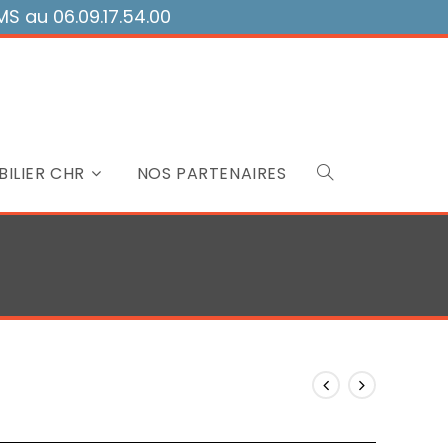
 au 06.09.17.54.00
ILIER CHR
NOS PARTENAIRES
Toggle
website
search