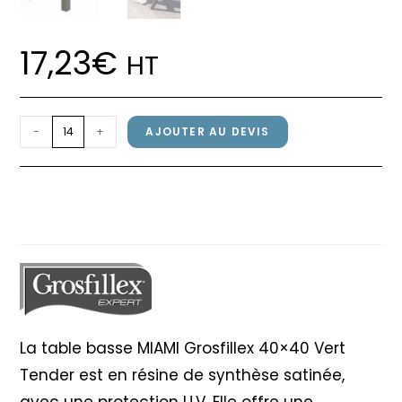
17,23
€
HT
quantité
-
+
AJOUTER AU DEVIS
de
Table
Table basse MIAMI Grosfillex
basse
40×40 Vert Tender
MIAMI
Grosfillex
40x40
Vert
Tender
La table basse MIAMI Grosfillex 40×40 Vert
Tender est en résine de synthèse satinée,
avec une protection U.V. Elle offre une