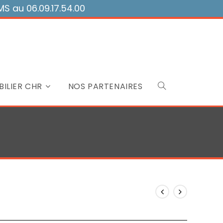
 au 06.09.17.54.00
ILIER CHR
NOS PARTENAIRES
Toggle
website
search