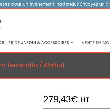
sse pour un événement inattendu? Envoyez un SMS
BILIER DE JARDIN & ACCESSOIRES
VENTE DE MOB
m Terracotta / Walnut
279,43
€
HT