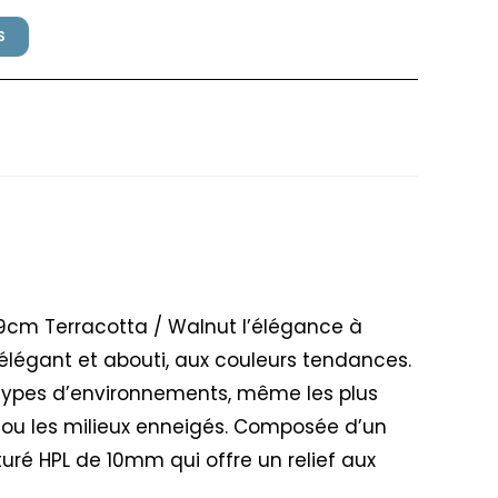
S
lex 79x79cm Terracotta /
79cm Terracotta / Walnut l’élégance à
élégant et abouti, aux couleurs tendances.
types d’environnements, même les plus
r ou les milieux enneigés. Composée d’un
turé HPL de 10mm qui offre un relief aux