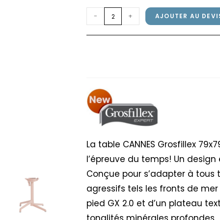
quantité
-
+
AJOUTER AU DEVI
de
Table
Table CANNES Grosfil
CANNES
Walnut
Grosfillex
79x79cm
Terracotta
/
Walnut
La table CANNES Grosfillex 79x
l’épreuve du temps! Un design 
Conçue pour s’adapter à tous 
agressifs tels les fronts de me
pied GX 2.0 et d’un plateau tex
tonalités minérales profondes.